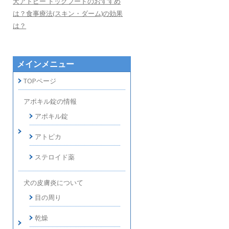
犬アトピー ドッグフードのおすすめ
は？食事療法(スキン・ダーム)の効果
は？
メインメニュー
TOPページ
アポキル錠の情報
アポキル錠
アトピカ
ステロイド薬
犬の皮膚炎について
目の周り
乾燥