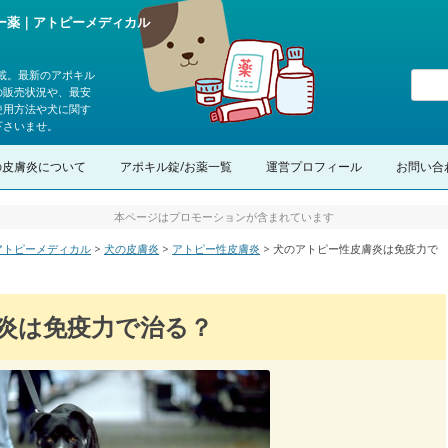
ピー薬｜アトピーメディカル
載。最新のアポキル
の販売状況や、最安
使用方法や犬に関す
下さいませ。
コンテンツへスキップ
の皮膚炎について
アポキル錠/お薬一覧
運営プロフィール
お問い合
本ページはプロモーションが含まれています
｜アトピーメディカル
>
犬の皮膚炎
>
アトピー性皮膚炎
>
犬のアトピー性皮膚炎は免疫力で
炎は免疫力で治る？