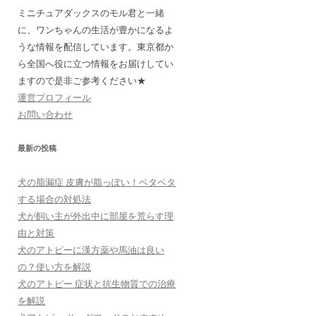
ミニチュアダックスのモル君と一緒
に、ワンちゃんの生活が豊かになるよ
うな情報を配信しています。東京都か
ら全国へ役に立つ情報をお届けしてい
ますので是非ご参考ください★
運営プロフィール
お問い合わせ
最新の投稿
犬の脂漏症 皮膚が脂っぽい！ベタベタ
する場合の対処法
犬が飼い主が外出中に部屋を荒らす理
由と対策
犬のアトピーに漢方薬や馬油は良い
の？使い方を解説
犬のアトピー 症状と抗生物質での治療
を解説