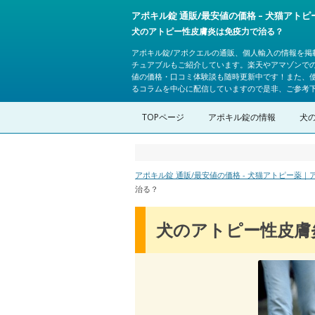
アポキル錠 通販/最安値の価格 – 犬猫アト
犬のアトピー性皮膚炎は免疫力で治る？
アポキル錠/アポクエルの通販、個人輸入の情報を掲
チュアブルもご紹介しています。楽天やアマゾンで
値の価格・口コミ体験談も随時更新中です！また、
るコラムを中心に配信していますので是非、ご参考
TOPページ
アポキル錠の情報
犬
アポキル錠 通販/最安値の価格 - 犬猫アトピー薬
治る？
犬のアトピー性皮膚