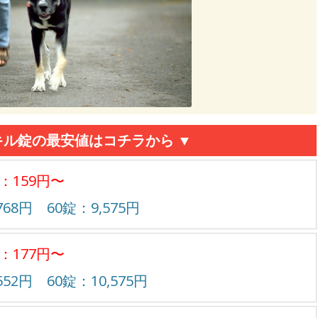
キル錠の最安値はコチラから ▼
：159円〜
768円 60錠：9,575円
：177円〜
552円 60錠：10,575円