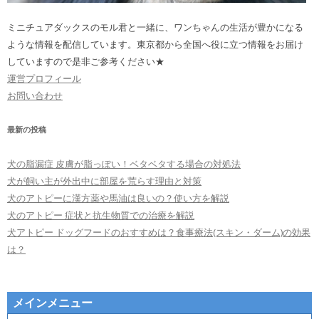
ミニチュアダックスのモル君と一緒に、ワンちゃんの生活が豊かになる
ような情報を配信しています。東京都から全国へ役に立つ情報をお届け
していますので是非ご参考ください★
運営プロフィール
お問い合わせ
最新の投稿
犬の脂漏症 皮膚が脂っぽい！ベタベタする場合の対処法
犬が飼い主が外出中に部屋を荒らす理由と対策
犬のアトピーに漢方薬や馬油は良いの？使い方を解説
犬のアトピー 症状と抗生物質での治療を解説
犬アトピー ドッグフードのおすすめは？食事療法(スキン・ダーム)の効果
は？
メインメニュー