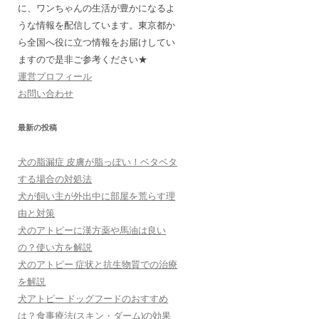
に、ワンちゃんの生活が豊かになるよ
うな情報を配信しています。東京都か
ら全国へ役に立つ情報をお届けしてい
ますので是非ご参考ください★
運営プロフィール
お問い合わせ
最新の投稿
犬の脂漏症 皮膚が脂っぽい！ベタベタ
する場合の対処法
犬が飼い主が外出中に部屋を荒らす理
由と対策
犬のアトピーに漢方薬や馬油は良い
の？使い方を解説
犬のアトピー 症状と抗生物質での治療
を解説
犬アトピー ドッグフードのおすすめ
は？食事療法(スキン・ダーム)の効果