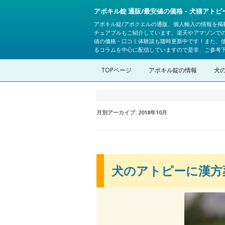
アポキル錠 通販/最安値の価格 – 犬猫アト
アポキル錠/アポクエルの通販、個人輸入の情報を掲
チュアブルもご紹介しています。楽天やアマゾンで
値の価格・口コミ体験談も随時更新中です！また、
るコラムを中心に配信していますので是非、ご参考
TOPページ
アポキル錠の情報
犬
月別アーカイブ:
2018年10月
犬のアトピーに漢方