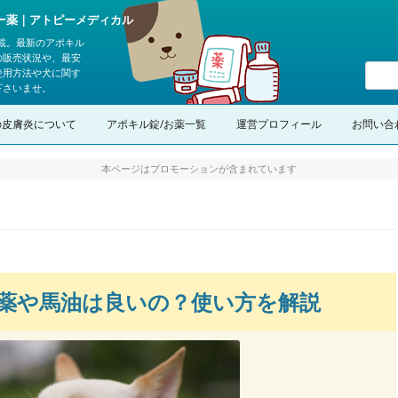
ピー薬｜アトピーメディカル
載。最新のアポキル
の販売状況や、最安
使用方法や犬に関す
下さいませ。
コンテンツへスキップ
の皮膚炎について
アポキル錠/お薬一覧
運営プロフィール
お問い合
本ページはプロモーションが含まれています
薬や馬油は良いの？使い方を解説