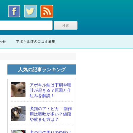
わせ
アポキル錠の口コミ募集
人気の記事ランキング
アポキル錠は下痢や嘔
吐が起きる？原因と仕
組みを解説！
犬猫のアトピカ – 副作
用は嘔吐が多い？値段
や飲ませ方は？
犬の目の周りの炎症は