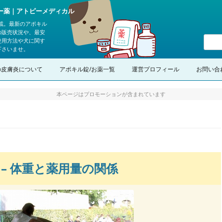
ピー薬｜アトピーメディカル
載。最新のアポキル
の販売状況や、最安
使用方法や犬に関す
下さいませ。
コンテンツへスキップ
の皮膚炎について
アポキル錠/お薬一覧
運営プロフィール
お問い合
本ページはプロモーションが含まれています
– 体重と薬用量の関係