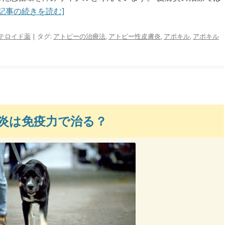
記事の続きを読む]
テロイド薬
| タグ:
アトピーの治療法
,
アトピー性皮膚炎
,
アポキル
,
アポキル
炎は免疫力で治る？