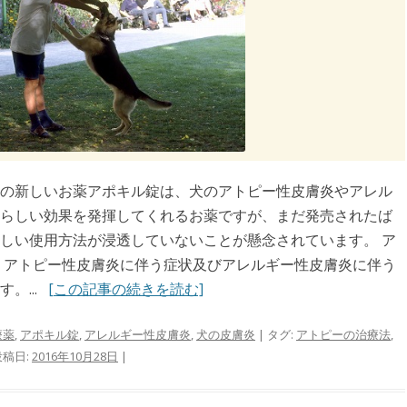
の新しいお薬アポキル錠は、犬のアトピー性皮膚炎やアレル
らしい効果を発揮してくれるお薬ですが、まだ発売されたば
しい使用方法が浸透していないことが懸念されています。 ア
、アトピー性皮膚炎に伴う症状及びアレルギー性皮膚炎に伴う
。...
[この記事の続きを読む]
療薬
,
アポキル錠
,
アレルギー性皮膚炎
,
犬の皮膚炎
| タグ:
アトピーの治療法
,
投稿日:
2016年10月28日
|