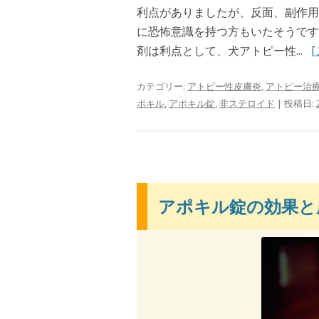
利点がありましたが、反面、副作用
に恐怖意識を持つ方もいたそうです
剤は利点として、犬アトピー性...
カテゴリー:
アトピー性皮膚炎
,
アトピー治
ポキル
,
アポキル錠
,
非ステロイド
| 投稿日:
アポキル錠の効果と