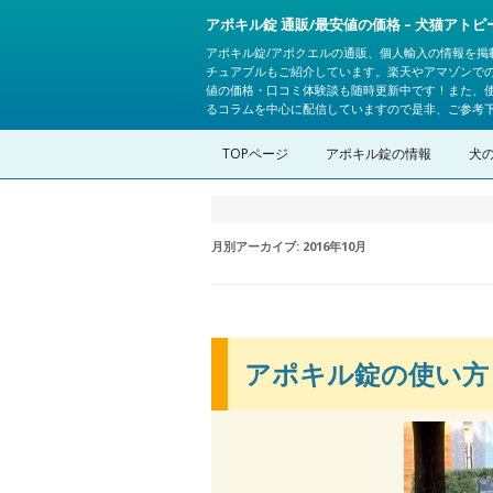
アポキル錠 通販/最安値の価格 – 犬猫アト
アポキル錠/アポクエルの通販、個人輸入の情報を掲
チュアブルもご紹介しています。楽天やアマゾンで
値の価格・口コミ体験談も随時更新中です！また、
るコラムを中心に配信していますので是非、ご参考
TOPページ
アポキル錠の情報
犬
月別アーカイブ:
2016年10月
アポキル錠の使い方 