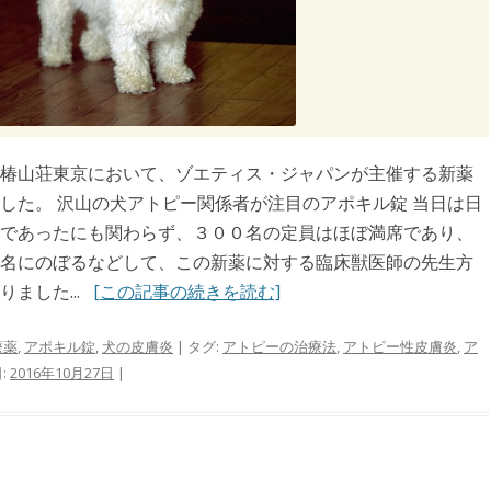
椿山荘東京において、ゾエティス・ジャパンが主催する新薬
した。 沢山の犬アトピー関係者が注目のアポキル錠 当日は日
であったにも関わらず、３００名の定員はほぼ満席であり、
名にのぼるなどして、この新薬に対する臨床獣医師の先生方
ました...
[この記事の続きを読む]
療薬
,
アポキル錠
,
犬の皮膚炎
| タグ:
アトピーの治療法
,
アトピー性皮膚炎
,
ア
:
2016年10月27日
|