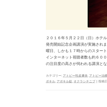
２０１６年５月２２日（日）ホテル
発売開始記念企画講演が実施されま
曜日、しかも１７時からのスタート
インターネット視聴者数も約６００
の注目度の高さが伺われる講演となり
カテゴリー:
アトピー性皮膚炎
,
アトピー治
ポキル
,
アポキル錠
,
オクラシチニブ
| 投稿日