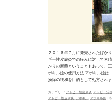
２０１６年７月に発売されたばかり
ギー性皮膚炎での痒みに対して素晴
かりの新薬ということもあって、正
ポキル錠の使用方法 アポキル錠は
掻痒の緩和を目的として処方されます
カテゴリー:
アトピー性皮膚炎
,
アトピー治
アトピー性皮膚炎
,
アポキル
,
アポキル錠
| 