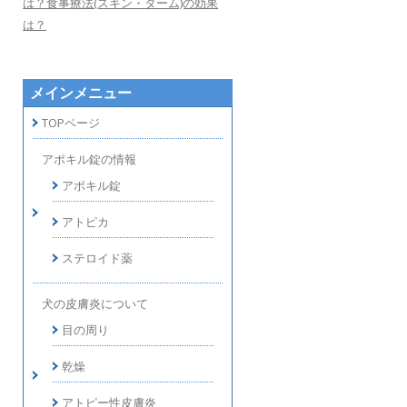
は？食事療法(スキン・ダーム)の効果
は？
メインメニュー
TOPページ
アポキル錠の情報
アポキル錠
アトピカ
ステロイド薬
犬の皮膚炎について
目の周り
乾燥
アトピー性皮膚炎