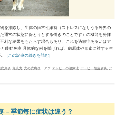
物を排除し、生体の恒常性維持（ストレスになりうる外界の
た通常の状態に保とうとする働きのことです）の機能を発揮
不利な結果をもたらす場合もあり、これを過敏症あるいはア
疫と能動免疫 具体的な例を挙げれば、病原体や毒素に対する生
..
[この記事の続きを読む]
性皮膚炎
,
免疫力
,
犬の皮膚炎
| タグ:
アトピーの治療法
,
アトピー性皮膚炎
,
ア
|
 – 季節毎に症状は違う？