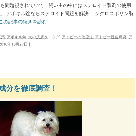
も問題視されていて、飼い主の中にはステロイド製剤の使用
。 アポキル錠ならステロイド問題を解決！ シクロスポリン製
[この記事の続きを読む]
療薬
,
アポキル錠
,
犬の皮膚炎
| タグ:
アトピーの治療法
,
アトピー性皮膚炎
,
ア
2016年10月27日
|
成分を徹底調査！