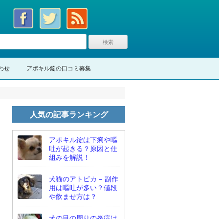
わせ
アポキル錠の口コミ募集
人気の記事ランキング
アポキル錠は下痢や嘔
吐が起きる？原因と仕
組みを解説！
犬猫のアトピカ – 副作
用は嘔吐が多い？値段
や飲ませ方は？
犬の目の周りの炎症は