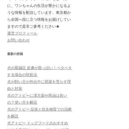
に、ワンちゃんの生活が豊かになるよ
うな情報を配信しています。東京都か
ら全国へ役に立つ情報をお届けしてい
ますので是非ご参考ください★
運営プロフィール
お問い合わせ
最新の投稿
犬の脂漏症 皮膚が脂っぽい！ベタベタ
する場合の対処法
犬が飼い主が外出中に部屋を荒らす理
由と対策
犬のアトピーに漢方薬や馬油は良い
の？使い方を解説
犬のアトピー 症状と抗生物質での治療
を解説
犬アトピー ドッグフードのおすすめ