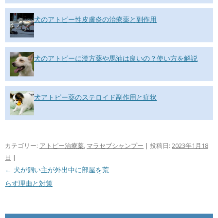
犬のアトピー性皮膚炎の治療薬と副作用
犬のアトピーに漢方薬や馬油は良いの？使い方を解説
犬アトピー薬のステロイド副作用と症状
カテゴリー:
アトピー治療薬
,
マラセブシャンプー
| 投稿日:
2023年1月18
日
|
投稿ナビゲーション
←
犬が飼い主が外出中に部屋を荒
らす理由と対策