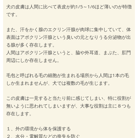
犬の皮膚は人間に比べて表皮が約1/5～1/6ほど薄いのが特徴
です。
また、汗をかく腺のエクリン汗腺が肉球に集中していて、体
表面はアポクリン汗腺という臭いの元となりうる分泌物が出
る腺が多く存在します。
人間はアポクリン汗腺というと、脇や外耳道、まぶた、肛門
周辺にしか存在しません。
毛包と呼ばれる毛の細胞が生まれる場所から人間は1本の毛
しか生まれませんが、犬では複数の毛が生じます。
この皮膚は一見すると当たり前に感じてしまい、特に役割が
無いように思われてしまいますが、大事な役割は主に８つも
存在します。
１、外の環境から体を保護する
２、水分・電解質などの喪失を防ぐ