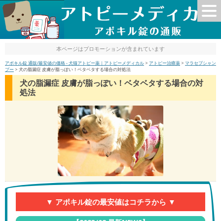
本ページはプロモーションが含まれています
アポキル錠 通販/最安値の価格 - 犬猫アトピー薬｜アトピーメディカル
>
アトピー治療薬
>
マラセブシャン
プー
>
犬の脂漏症 皮膚が脂っぽい！ベタベタする場合の対処法
犬の脂漏症 皮膚が脂っぽい！ベタベタする場合の対
処法
▼ アポキル錠の最安値はコチラから ▼