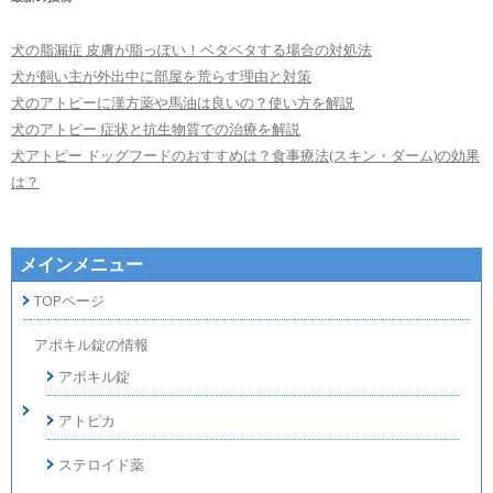
犬の脂漏症 皮膚が脂っぽい！ベタベタする場合の対処法
犬が飼い主が外出中に部屋を荒らす理由と対策
犬のアトピーに漢方薬や馬油は良いの？使い方を解説
犬のアトピー 症状と抗生物質での治療を解説
犬アトピー ドッグフードのおすすめは？食事療法(スキン・ダーム)の効果
は？
メインメニュー
TOPページ
アポキル錠の情報
アポキル錠
アトピカ
ステロイド薬