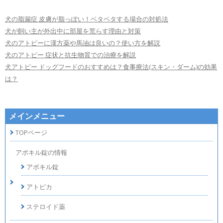
犬の脂漏症 皮膚が脂っぽい！ベタベタする場合の対処法
犬が飼い主が外出中に部屋を荒らす理由と対策
犬のアトピーに漢方薬や馬油は良いの？使い方を解説
犬のアトピー 症状と抗生物質での治療を解説
犬アトピー ドッグフードのおすすめは？食事療法(スキン・ダーム)の効果
は？
メインメニュー
TOPページ
アポキル錠の情報
アポキル錠
アトピカ
ステロイド薬