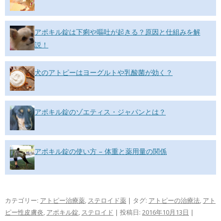
アポキル錠は下痢や嘔吐が起きる？原因と仕組みを解
説！
犬のアトピーはヨーグルトや乳酸菌が効く？
アポキル錠のゾエティス・ジャパンとは？
アポキル錠の使い方 – 体重と薬用量の関係
カテゴリー:
アトピー治療薬
,
ステロイド薬
| タグ:
アトピーの治療法
,
アト
ピー性皮膚炎
,
アポキル錠
,
ステロイド
| 投稿日:
2016年10月13日
|