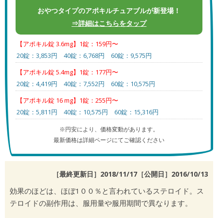
おやつタイプのアポキルチュアブルが新登場！
⇒詳細はこちらをタップ
【アポキル錠 3.6mg】1錠：159円〜
20錠：3,853円 40錠：6,768円 60錠：9,575円
【アポキル錠 5.4mg】1錠：177円〜
20錠：4,419円 40錠：7,552円 60錠：10,575円
【アポキル錠 16 mg】1錠：255円〜
20錠：5,811円 40錠：10,575円 60錠：15,316円
※円安により、価格変動があります。
最新価格は詳細ページにてご確認ください
［最終更新日］2018/11/17［公開日］
2016/10/13
効果のほどは、ほぼ1００％と言われているステロイド。ス
テロイドの副作用は、服用量や服用期間で異なります。