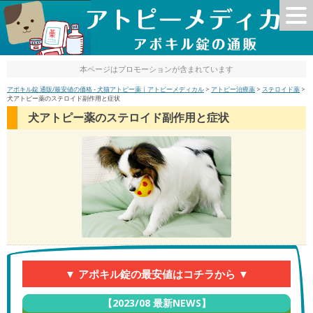
本ページはプロモーションが含まれています
アポキル錠 通販/最安値の価格 - 犬猫アトピー薬｜アトピーメディカル
>
アトピー治療薬
>
ステロイド薬
>
犬アトピー薬のステロイド副作用と症状
犬アトピー薬のステロイド副作用と症状
▼ アポキル錠の最安値はコチラから ▼
【2023/08 最新NEWS】