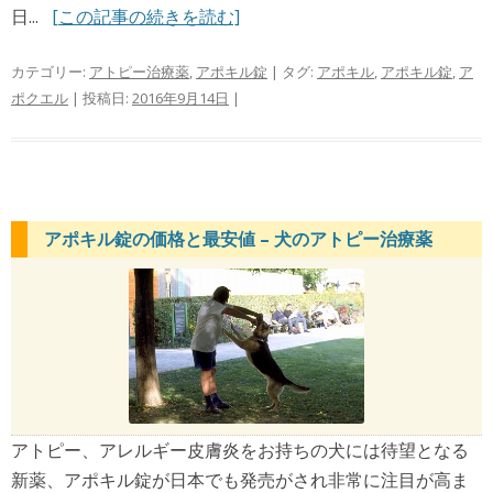
日...
[この記事の続きを読む]
カテゴリー:
アトピー治療薬
,
アポキル錠
| タグ:
アポキル
,
アポキル錠
,
ア
ポクエル
| 投稿日:
2016年9月14日
|
アポキル錠の価格と最安値 – 犬のアトピー治療薬
アトピー、アレルギー皮膚炎をお持ちの犬には待望となる
新薬、アポキル錠が日本でも発売がされ非常に注目が高ま