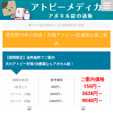
本ページはプロモーションが含まれています
運営歴10年の実績！犬猫アトピー/皮膚病お薬ご案
内
【期間限定】送料無料でご案内
犬のアトピー対策/治療薬ならアポキル錠！
ご案内価格
《価格比較表》
参考価格
150円～
1錠当たり
400円～
3638円～
1ケース：20錠
8000円～
9040円～
3ケース：60錠
24000円～