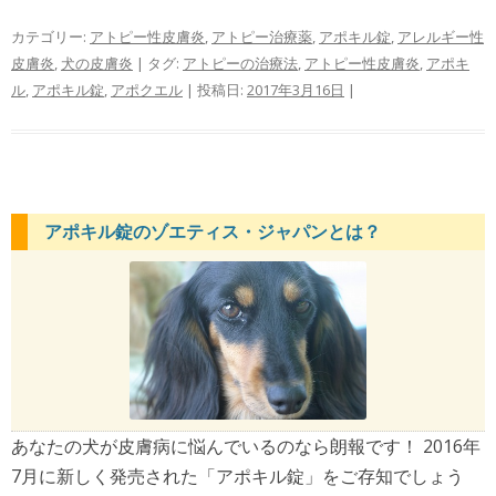
カテゴリー:
アトピー性皮膚炎
,
アトピー治療薬
,
アポキル錠
,
アレルギー性
皮膚炎
,
犬の皮膚炎
| タグ:
アトピーの治療法
,
アトピー性皮膚炎
,
アポキ
ル
,
アポキル錠
,
アポクエル
| 投稿日:
2017年3月16日
|
アポキル錠のゾエティス・ジャパンとは？
あなたの犬が皮膚病に悩んでいるのなら朗報です！ 2016年
7月に新しく発売された「アポキル錠」をご存知でしょう