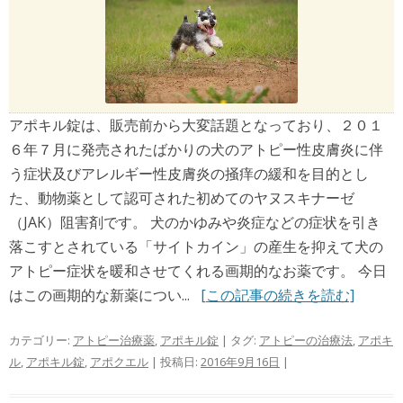
アポキル錠は、販売前から大変話題となっており、２０１
６年７月に発売されたばかりの犬のアトピー性皮膚炎に伴
う症状及びアレルギー性皮膚炎の掻痒の緩和を目的とし
た、動物薬として認可された初めてのヤヌスキナーゼ
（JAK）阻害剤です。 犬のかゆみや炎症などの症状を引き
落こすとされている「サイトカイン」の産生を抑えて犬の
アトピー症状を暖和させてくれる画期的なお薬です。 今日
はこの画期的な新薬につい...
[この記事の続きを読む]
カテゴリー:
アトピー治療薬
,
アポキル錠
| タグ:
アトピーの治療法
,
アポキ
ル
,
アポキル錠
,
アポクエル
| 投稿日:
2016年9月16日
|