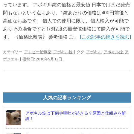
っています。 アポキル錠の価格と最安値 日本ではまだ発売
間もないという点もあり、1錠あたりの価格は400円前後と
高価なお薬です。 個人での使用に限り、個人輸入が可能で
ありその場合ですと1/3程度の最安値価格にて購入が可能で
す。 《価格比較表》 参考価格 ご...
[この記事の続きを読む]
カテゴリー:
アトピー治療薬
,
アポキル錠
| タグ:
アポキル
,
アポキル錠
,
ア
ポクエル
| 投稿日:
2016年9月13日
|
人気の記事ランキング
アポキル錠は下痢や嘔吐が起きる？原因と仕組みを解
説！