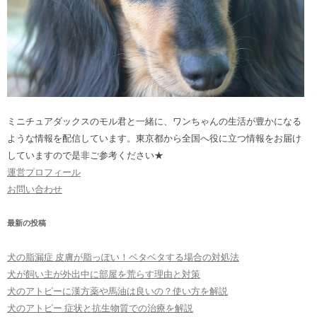
ミニチュアダックスのモル君と一緒に、ワンちゃんの生活が豊かになる
ような情報を配信しています。東京都から全国へ役に立つ情報をお届け
していますので是非ご参考ください★
運営プロフィール
お問い合わせ
最新の投稿
犬の脂漏症 皮膚が脂っぽい！ベタベタする場合の対処法
犬が飼い主が外出中に部屋を荒らす理由と対策
犬のアトピーに漢方薬や馬油は良いの？使い方を解説
犬のアトピー 症状と抗生物質での治療を解説