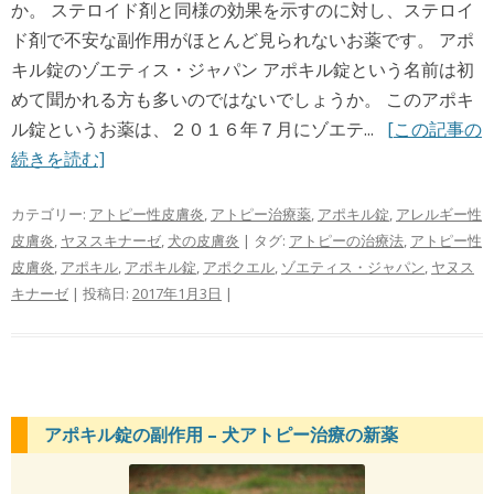
か。 ステロイド剤と同様の効果を示すのに対し、ステロイ
ド剤で不安な副作用がほとんど見られないお薬です。 アポ
キル錠のゾエティス・ジャパン アポキル錠という名前は初
めて聞かれる方も多いのではないでしょうか。 このアポキ
ル錠というお薬は、２０１６年７月にゾエテ...
[この記事の
続きを読む]
カテゴリー:
アトピー性皮膚炎
,
アトピー治療薬
,
アポキル錠
,
アレルギー性
皮膚炎
,
ヤヌスキナーゼ
,
犬の皮膚炎
| タグ:
アトピーの治療法
,
アトピー性
皮膚炎
,
アポキル
,
アポキル錠
,
アポクエル
,
ゾエティス・ジャパン
,
ヤヌス
キナーゼ
| 投稿日:
2017年1月3日
|
アポキル錠の副作用 – 犬アトピー治療の新薬