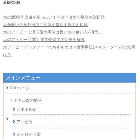
最新の投稿
犬の脂漏症 皮膚が脂っぽい！ベタベタする場合の対処法
犬が飼い主が外出中に部屋を荒らす理由と対策
犬のアトピーに漢方薬や馬油は良いの？使い方を解説
犬のアトピー 症状と抗生物質での治療を解説
犬アトピー ドッグフードのおすすめは？食事療法(スキン・ダーム)の効果
は？
メインメニュー
TOPページ
アポキル錠の情報
アポキル錠
アトピカ
ステロイド薬