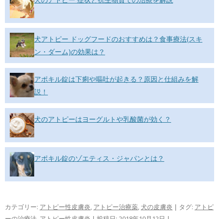
犬アトピー ドッグフードのおすすめは？食事療法(スキ
ン・ダーム)の効果は？
アポキル錠は下痢や嘔吐が起きる？原因と仕組みを解
説！
犬のアトピーはヨーグルトや乳酸菌が効く？
アポキル錠のゾエティス・ジャパンとは？
カテゴリー:
アトピー性皮膚炎
,
アトピー治療薬
,
犬の皮膚炎
| タグ:
アトピ
ーの治療法
,
アトピー性皮膚炎
| 投稿日:
2018年10月12日
|