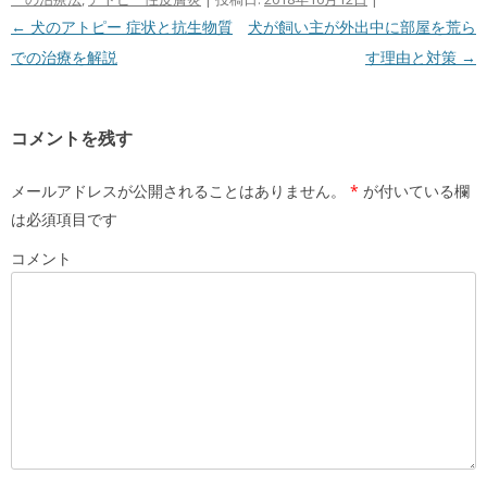
投稿ナビゲーション
←
犬のアトピー 症状と抗生物質
犬が飼い主が外出中に部屋を荒ら
での治療を解説
す理由と対策
→
コメントを残す
メールアドレスが公開されることはありません。
*
が付いている欄
は必須項目です
コメント