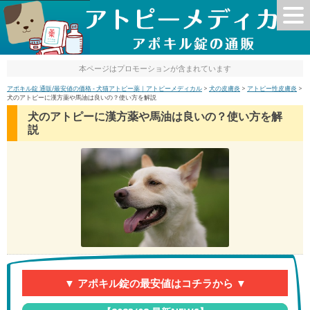
本ページはプロモーションが含まれています
アポキル錠 通販/最安値の価格 - 犬猫アトピー薬｜アトピーメディカル
>
犬の皮膚炎
>
アトピー性皮膚炎
>
犬のアトピーに漢方薬や馬油は良いの？使い方を解説
犬のアトピーに漢方薬や馬油は良いの？使い方を解
説
▼ アポキル錠の最安値はコチラから ▼