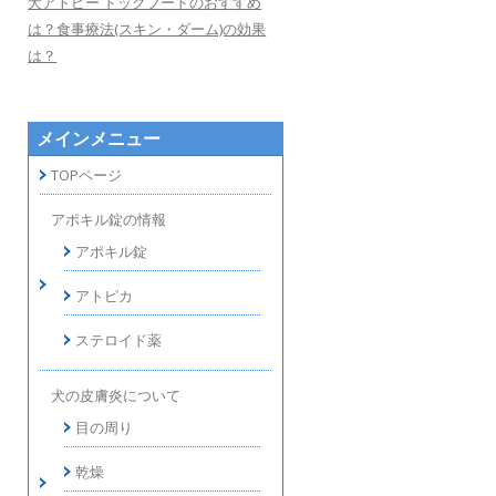
犬アトピー ドッグフードのおすすめ
は？食事療法(スキン・ダーム)の効果
は？
メインメニュー
TOPページ
アポキル錠の情報
アポキル錠
アトピカ
ステロイド薬
犬の皮膚炎について
目の周り
乾燥