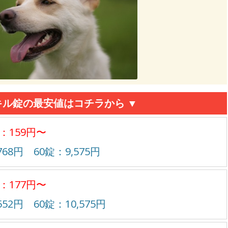
キル錠の最安値はコチラから ▼
：159円〜
768円 60錠：9,575円
：177円〜
552円 60錠：10,575円