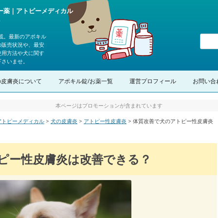
ピー薬｜アトピーメディカル
？
載。最新のアポキル
の販売状況や、最安
使用方法や犬に関す
下さいませ。
コンテンツへスキップ
の皮膚炎について
アポキル錠/お薬一覧
運営プロフィール
お問い合
本ページはプロモーションが含まれています
｜アトピーメディカル
>
犬の皮膚炎
>
アトピー性皮膚炎
>
体質改善で犬のアトピー性皮膚炎
ピー性皮膚炎は改善できる？