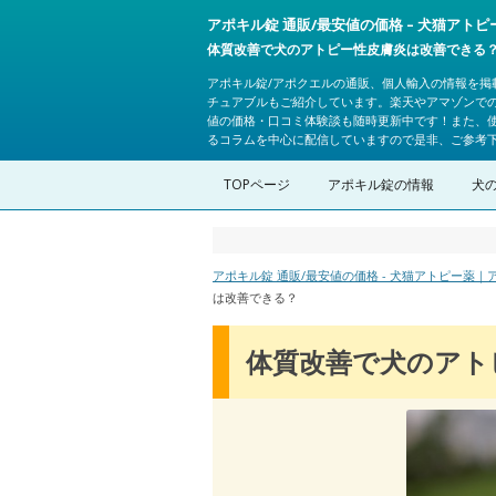
アポキル錠 通販/最安値の価格 – 犬猫アト
体質改善で犬のアトピー性皮膚炎は改善できる
アポキル錠/アポクエルの通販、個人輸入の情報を掲
チュアブルもご紹介しています。楽天やアマゾンで
値の価格・口コミ体験談も随時更新中です！また、
るコラムを中心に配信していますので是非、ご参考
TOPページ
アポキル錠の情報
犬
アポキル錠 通販/最安値の価格 - 犬猫アトピー薬
は改善できる？
体質改善で犬のアト