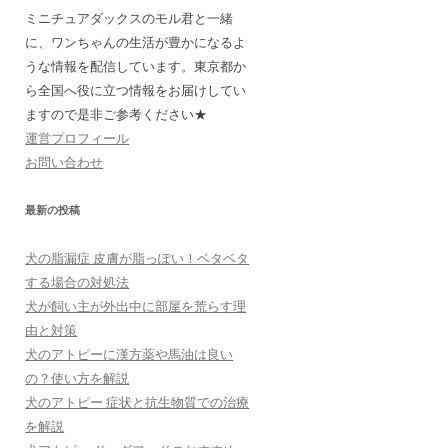
ミニチュアダックスのモル君と一緒
に、ワンちゃんの生活が豊かになるよ
うな情報を配信しています。東京都か
ら全国へ役に立つ情報をお届けしてい
ますので是非ご参考ください★
運営プロフィール
お問い合わせ
最新の投稿
犬の脂漏症 皮膚が脂っぽい！ベタベタ
する場合の対処法
犬が飼い主が外出中に部屋を荒らす理
由と対策
犬のアトピーに漢方薬や馬油は良い
の？使い方を解説
犬のアトピー 症状と抗生物質での治療
を解説