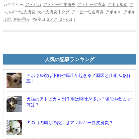
カテゴリー:
アトピカ
,
アトピー性皮膚炎
,
アトピー治療薬
,
アポキル錠
,
ア
レルギー性皮膚炎
,
犬の皮膚炎
| タグ:
アトピー性皮膚炎
,
アポキル
,
アポキ
ル錠
,
避妊手術
| 投稿日:
2017年2月6日
|
人気の記事ランキング
アポキル錠は下痢や嘔吐が起きる？原因と仕組みを解
説！
犬猫のアトピカ – 副作用は嘔吐が多い？値段や飲ませ
方は？
犬の目の周りの炎症はアレルギー性皮膚炎？