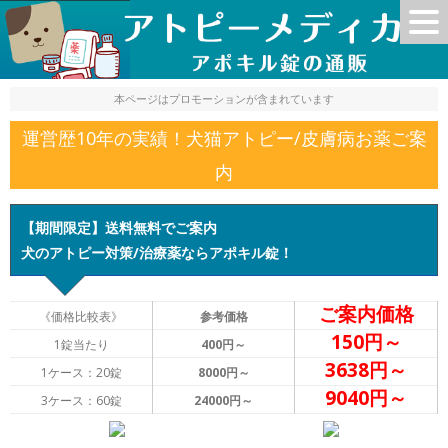
本ページはプロモーションが含まれています
運営歴10年の実績！犬猫アトピー/皮膚病お薬ご案
内
【期間限定】送料無料でご案内
犬のアトピー対策/治療薬ならアポキル錠！
ご案内価格
《価格比較表》
参考価格
150円～
1錠当たり
400円～
3638円～
1ケース：20錠
8000円～
9040円～
3ケース：60錠
24000円～