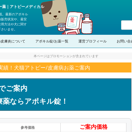
ピー薬｜アトピーメディカル
載。最新のアポキル
の販売状況や、最安
使用方法や犬に関す
下さいませ。
コンテンツへスキップ
の皮膚炎について
アポキル錠/お薬一覧
運営プロフィール
お問い合
本ページはプロモーションが含まれています
の実績！犬猫アトピー/皮膚病お薬ご案内
でご案内
療薬ならアポキル錠！
ご案内価格
参考価格