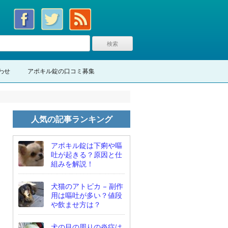
わせ
アポキル錠の口コミ募集
人気の記事ランキング
アポキル錠は下痢や嘔
吐が起きる？原因と仕
組みを解説！
犬猫のアトピカ – 副作
用は嘔吐が多い？値段
や飲ませ方は？
犬の目の周りの炎症は