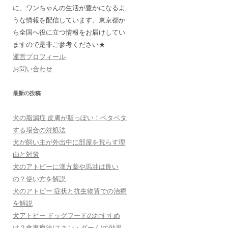
に、ワンちゃんの生活が豊かになるよ
うな情報を配信しています。東京都か
ら全国へ役に立つ情報をお届けしてい
ますので是非ご参考ください★
運営プロフィール
お問い合わせ
最新の投稿
犬の脂漏症 皮膚が脂っぽい！ベタベタ
する場合の対処法
犬が飼い主が外出中に部屋を荒らす理
由と対策
犬のアトピーに漢方薬や馬油は良い
の？使い方を解説
犬のアトピー 症状と抗生物質での治療
を解説
犬アトピー ドッグフードのおすすめ
は？食事療法(スキン・ダーム)の効果