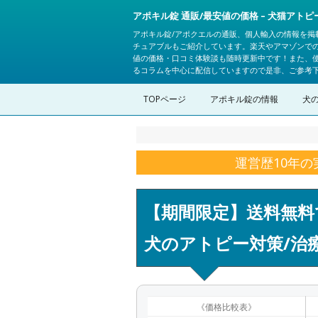
アポキル錠 通販/最安値の価格 – 犬猫アト
アポキル錠/アポクエルの通販、個人輸入の情報を掲
チュアブルもご紹介しています。楽天やアマゾンで
値の価格・口コミ体験談も随時更新中です！また、
るコラムを中心に配信していますので是非、ご参考
TOPページ
アポキル錠の情報
犬
運営歴10年
【期間限定】送料無料
犬のアトピー対策/治
《価格比較表》