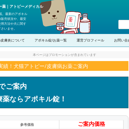
ピー薬｜アトピーメディカル
載。最新のアポキル
の販売状況や、最安
使用方法や犬に関す
下さいませ。
コンテンツへスキップ
の皮膚炎について
アポキル錠/お薬一覧
運営プロフィール
お問い合
本ページはプロモーションが含まれています
の実績！犬猫アトピー/皮膚病お薬ご案内
でご案内
療薬ならアポキル錠！
ご案内価格
参考価格