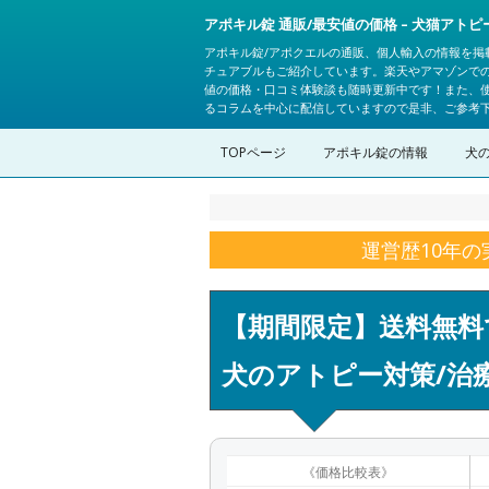
アポキル錠 通販/最安値の価格 – 犬猫アト
アポキル錠/アポクエルの通販、個人輸入の情報を掲
チュアブルもご紹介しています。楽天やアマゾンで
値の価格・口コミ体験談も随時更新中です！また、
るコラムを中心に配信していますので是非、ご参考
TOPページ
アポキル錠の情報
犬
運営歴10年
【期間限定】送料無料
犬のアトピー対策/治
《価格比較表》