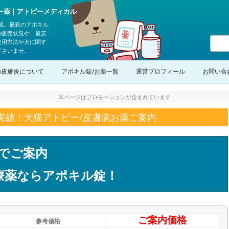
ピー薬｜アトピーメディカル
載。最新のアポキル
の販売状況や、最安
使用方法や犬に関す
下さいませ。
コンテンツへスキップ
の皮膚炎について
アポキル錠/お薬一覧
運営プロフィール
お問い合
本ページはプロモーションが含まれています
の実績！犬猫アトピー/皮膚病お薬ご案内
でご案内
療薬ならアポキル錠！
ご案内価格
参考価格