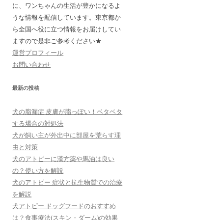
に、ワンちゃんの生活が豊かになるよ
うな情報を配信しています。東京都か
ら全国へ役に立つ情報をお届けしてい
ますので是非ご参考ください★
運営プロフィール
お問い合わせ
最新の投稿
犬の脂漏症 皮膚が脂っぽい！ベタベタ
する場合の対処法
犬が飼い主が外出中に部屋を荒らす理
由と対策
犬のアトピーに漢方薬や馬油は良い
の？使い方を解説
犬のアトピー 症状と抗生物質での治療
を解説
犬アトピー ドッグフードのおすすめ
は？食事療法(スキン・ダーム)の効果