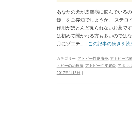
あなたの犬が皮膚病に悩んでいるのな
錠」をご存知でしょうか。 ステロ
作用がほとんど見られないお薬です
は初めて聞かれる方も多いのではな
月にゾエテ...
[この記事の続きを読
カテゴリー:
アトピー性皮膚炎
,
アトピー治
トピーの治療法
,
アトピー性皮膚炎
,
アポキ
2017年1月3日
|