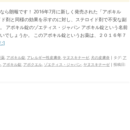
ら朗報です！ 2016年7月に新しく発売された「アポキル
イド剤と同様の効果を示すのに対し、ステロイド剤で不安な副
。 アポキル錠のゾエティス・ジャパン アポキル錠という名前
いでしょうか。 このアポキル錠というお薬は、２０１６年７
む]
療薬
,
アポキル錠
,
アレルギー性皮膚炎
,
ヤヌスキナーゼ
,
犬の皮膚炎
| タグ:
ア
ル
,
アポキル錠
,
アポクエル
,
ゾエティス・ジャパン
,
ヤヌスキナーゼ
| 投稿日: