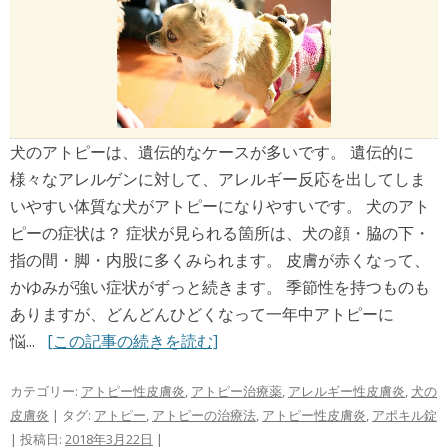
犬のアトピーは、遺伝的なケースが多いです。 遺伝的に
様々なアレルゲンに対して、アレルギー反応を出してしま
いやすい体質な犬がアトピーになりやすいです。 犬のアト
ピーの症状は？ 症状が見られる箇所は、犬の顔・脇の下・
指の間・脚・内股に多くみられます。 皮膚が赤くなって、
かゆみが強い症状がずっと続きます。 季節性を持つものも
ありますが、どんどんひどくなって一年中アトピーに
悩...
[この記事の続きを読む]
カテゴリー:
アトピー性皮膚炎
,
アトピー治療薬
,
アレルギー性皮膚炎
,
犬の
皮膚炎
| タグ:
アトピー
,
アトピーの治療法
,
アトピー性皮膚炎
,
アポキル錠
| 投稿日:
2018年3月22日
|