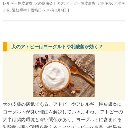
レルギー性皮膚炎
,
犬の皮膚炎
| タグ:
アトピー性皮膚炎
,
アポキル
,
アポキ
ル錠
,
避妊手術
| 投稿日:
2017年2月6日
|
犬のアトピーはヨーグルトや乳酸菌が効く？
犬の皮膚の病気である、アトピーやアレルギー性皮膚炎に
ヨーグルトが良い理由を解説していきますね。 アトピーの
大半は腸内環境と深い関係があり、ヨーグルトに含まれる
乳酸菌が腸の環境を整えることでアトピーへも良い効果を