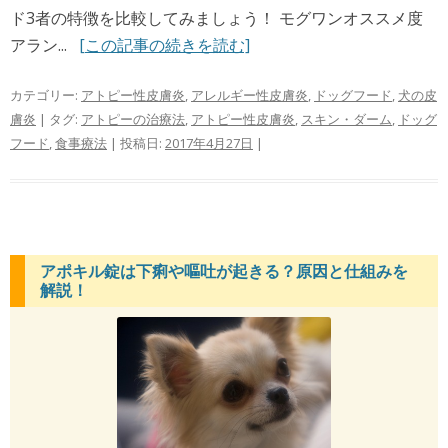
ド3者の特徴を比較してみましょう！ モグワンオススメ度
アラン...
[この記事の続きを読む]
カテゴリー:
アトピー性皮膚炎
,
アレルギー性皮膚炎
,
ドッグフード
,
犬の皮
膚炎
| タグ:
アトピーの治療法
,
アトピー性皮膚炎
,
スキン・ダーム
,
ドッグ
フード
,
食事療法
| 投稿日:
2017年4月27日
|
アポキル錠は下痢や嘔吐が起きる？原因と仕組みを
解説！