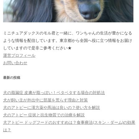
ミニチュアダックスのモル君と一緒に、ワンちゃんの生活が豊かになる
ような情報を配信しています。東京都から全国へ役に立つ情報をお届け
していますので是非ご参考ください★
運営プロフィール
お問い合わせ
最新の投稿
犬の脂漏症 皮膚が脂っぽい！ベタベタする場合の対処法
犬が飼い主が外出中に部屋を荒らす理由と対策
犬のアトピーに漢方薬や馬油は良いの？使い方を解説
犬のアトピー 症状と抗生物質での治療を解説
犬アトピー ドッグフードのおすすめは？食事療法(スキン・ダーム)の効果
は？