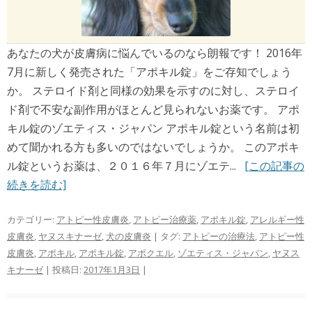
あなたの犬が皮膚病に悩んでいるのなら朗報です！ 2016年
7月に新しく発売された「アポキル錠」をご存知でしょう
か。 ステロイド剤と同様の効果を示すのに対し、ステロイ
ド剤で不安な副作用がほとんど見られないお薬です。 アポ
キル錠のゾエティス・ジャパン アポキル錠という名前は初
めて聞かれる方も多いのではないでしょうか。 このアポキ
ル錠というお薬は、２０１６年７月にゾエテ...
[この記事の
続きを読む]
カテゴリー:
アトピー性皮膚炎
,
アトピー治療薬
,
アポキル錠
,
アレルギー性
皮膚炎
,
ヤヌスキナーゼ
,
犬の皮膚炎
| タグ:
アトピーの治療法
,
アトピー性
皮膚炎
,
アポキル
,
アポキル錠
,
アポクエル
,
ゾエティス・ジャパン
,
ヤヌス
キナーゼ
| 投稿日:
2017年1月3日
|