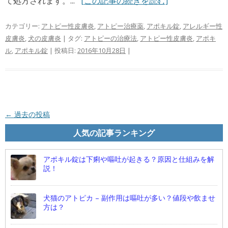
て処方されます。...
[この記事の続きを読む]
カテゴリー:
アトピー性皮膚炎
,
アトピー治療薬
,
アポキル錠
,
アレルギー性
皮膚炎
,
犬の皮膚炎
| タグ:
アトピーの治療法
,
アトピー性皮膚炎
,
アポキ
ル
,
アポキル錠
| 投稿日:
2016年10月28日
|
投稿ナビゲーション
←
過去の投稿
人気の記事ランキング
アポキル錠は下痢や嘔吐が起きる？原因と仕組みを解
説！
犬猫のアトピカ – 副作用は嘔吐が多い？値段や飲ませ
方は？