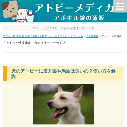
本ページはプロモーションが含まれています
アポキル錠 通販/最安値の価格 - 犬猫アトピー薬｜アトピーメディカル
>
犬の皮膚炎
>
アトピー性皮膚炎
「
アトピー性皮膚炎
」カテゴリーアーカイブ
犬のアトピーに漢方薬や馬油は良いの？使い方を解
説