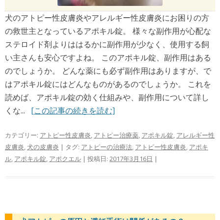
犬のアトピー性皮膚炎やアレルギー性皮膚炎にお困りの方
の救世主となっているアポキル錠。 様々な副作用が心配な
ステロイド剤よりははるかに副作用が少なく、使用する飼
い主さんも安心ですよね。 このアポキル錠、副作用はある
のでしょうか。 どんな薬にも必ず副作用はありますが、で
はアポキル錠にはどんなものがあるのでしょうか。 これを
読めば、アポキル錠の効く仕組みや、副作用について詳し
くな...
[この記事の続きを読む]
カテゴリー:
アトピー性皮膚炎
,
アトピー治療薬
,
アポキル錠
,
アレルギー性
皮膚炎
,
犬の皮膚炎
| タグ:
アトピーの治療法
,
アトピー性皮膚炎
,
アポキ
ル
,
アポキル錠
,
アポクエル
| 投稿日:
2017年3月16日
|