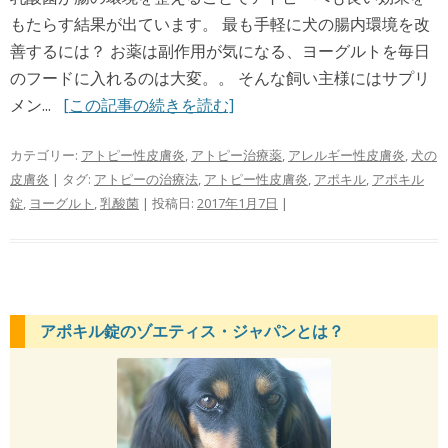
もたらす結果が出ています。 最も手軽に犬の腸内環境を改
善するには？ お薬は副作用が気になる、ヨーグルトを毎日
のフードに入れるのは大変。。 そんな飼い主様にはサプリ
メン...
[この記事の続きを読む]
カテゴリー:
アトピー性皮膚炎
,
アトピー治療薬
,
アレルギー性皮膚炎
,
犬の
皮膚炎
| タグ:
アトピーの治療法
,
アトピー性皮膚炎
,
アポキル
,
アポキル
錠
,
ヨーグルト
,
乳酸菌
| 投稿日:
2017年1月7日
|
アポキル錠のゾエティス・ジャパンとは？