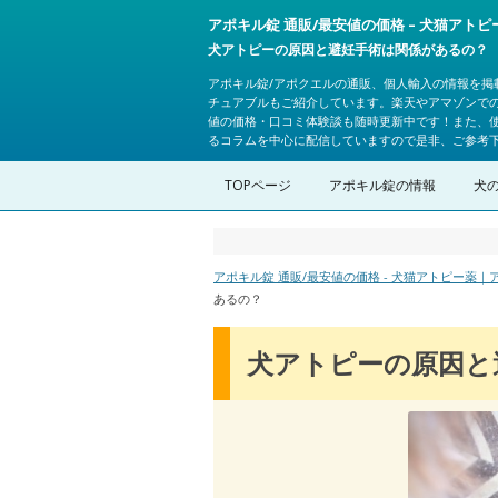
アポキル錠 通販/最安値の価格 – 犬猫アト
犬アトピーの原因と避妊手術は関係があるの？
アポキル錠/アポクエルの通販、個人輸入の情報を掲
チュアブルもご紹介しています。楽天やアマゾンで
値の価格・口コミ体験談も随時更新中です！また、
るコラムを中心に配信していますので是非、ご参考
TOPページ
アポキル錠の情報
犬
アポキル錠 通販/最安値の価格 - 犬猫アトピー薬
あるの？
犬アトピーの原因と