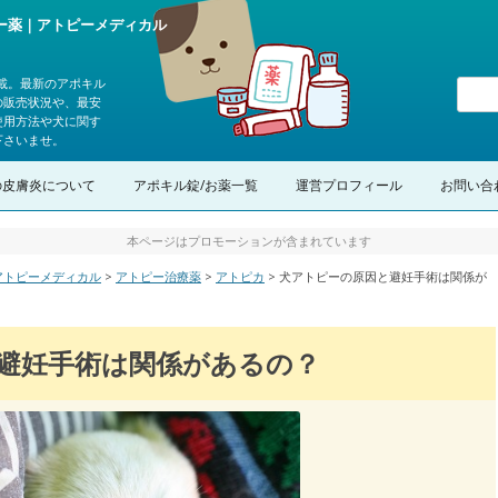
ピー薬｜アトピーメディカル
載。最新のアポキル
の販売状況や、最安
使用方法や犬に関す
下さいませ。
コンテンツへスキップ
の皮膚炎について
アポキル錠/お薬一覧
運営プロフィール
お問い合
本ページはプロモーションが含まれています
｜アトピーメディカル
>
アトピー治療薬
>
アトピカ
>
犬アトピーの原因と避妊手術は関係が
避妊手術は関係があるの？