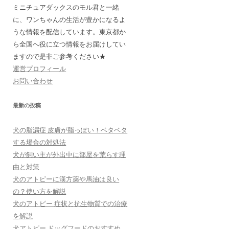
ミニチュアダックスのモル君と一緒
に、ワンちゃんの生活が豊かになるよ
うな情報を配信しています。東京都か
ら全国へ役に立つ情報をお届けしてい
ますので是非ご参考ください★
運営プロフィール
お問い合わせ
最新の投稿
犬の脂漏症 皮膚が脂っぽい！ベタベタ
する場合の対処法
犬が飼い主が外出中に部屋を荒らす理
由と対策
犬のアトピーに漢方薬や馬油は良い
の？使い方を解説
犬のアトピー 症状と抗生物質での治療
を解説
犬アトピー ドッグフードのおすすめ