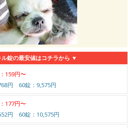
キル錠の最安値はコチラから ▼
：159円〜
768円 60錠：9,575円
：177円〜
552円 60錠：10,575円