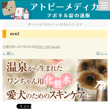
本ページはプロモーションが含まれています
ava2
公開日時:
2017年4月4日
976 × 393
(
ava2
)
← 前へ
次へ →