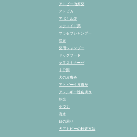
アトピー治療薬
アトピカ
アポキル錠
ステロイド薬
マラセブシャンプー
温泉
薬用シャンプー
ドッグフード
ヤヌスキナーゼ
未分類
犬の皮膚炎
アトピー性皮膚炎
アレルギー性皮膚炎
乾燥
免疫力
海水
目の周り
犬アトピーの検査方法