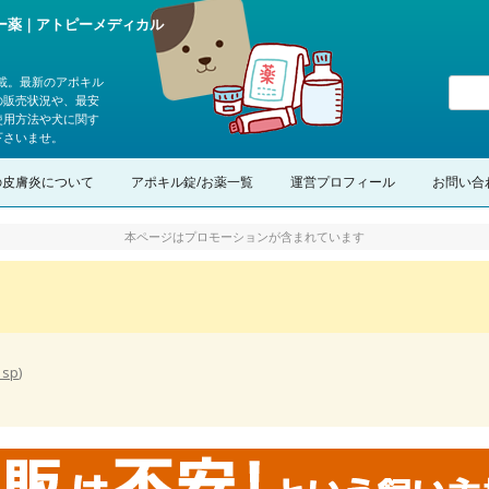
ピー薬｜アトピーメディカル
載。最新のアポキル
の販売状況や、最安
使用方法や犬に関す
下さいませ。
コンテンツへスキップ
の皮膚炎について
アポキル錠/お薬一覧
運営プロフィール
お問い合
本ページはプロモーションが含まれています
_sp
)