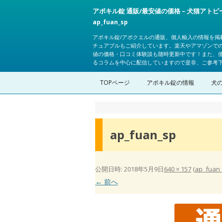
アポキル錠 通販/最安値の価格 – 犬猫アト
ap_fuan_sp
アポキル錠/アポクエルの通販、個人輸入の情報を掲
チュアブルもご紹介しています。楽天やアマゾンで
値の価格・口コミ体験談も随時更新中です！また、
るコラムを中心に配信していますので是非、ご参考
TOPページ
アポキル錠の情報
犬
ap_fuan_sp
公開日時:
2018年5月9日
640 × 157
(
ap_fuan
← 前へ