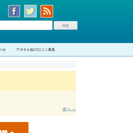
わせ
アポキル錠の口コミ募集
次へ →