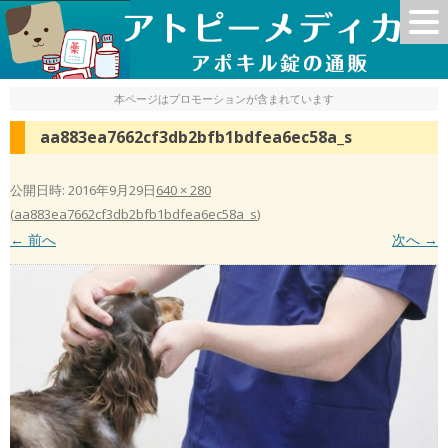
本ページはプロモーションが含まれています
aa883ea7662cf3db2bfb1bdfea6ec58a_s
公開日時:
2016年9月29日
640 × 280
(
aa883ea7662cf3db2bfb1bdfea6ec58a_s
)
← 前へ
次へ →