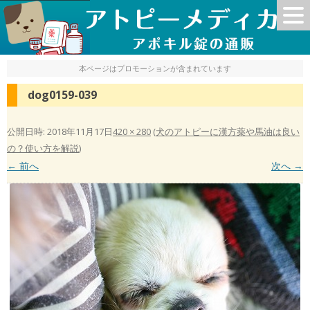
本ページはプロモーションが含まれています
dog0159-039
公開日時:
2018年11月17日
420 × 280
(
犬のアトピーに漢方薬や馬油は良い
の？使い方を解説
)
← 前へ
次へ →