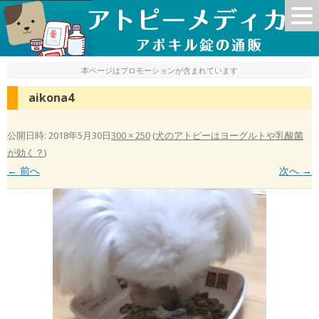
本ページはプロモーションが含まれています
aikona4
公開日時:
2018年5月30日
300 × 250
(
犬のアトピーはヨーグルトや乳酸菌
が効く？
)
← 前へ
次へ →